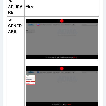
✎
APLICA
Elev.
RE
✔
GENER
ARE