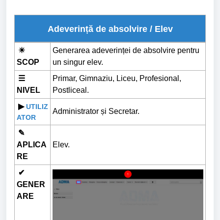
Adeverință de absolvire / Elev
☀
Generarea adeverinței de absolvire pentru
SCOP
un singur elev.
☰
Primar, Gimnaziu, Liceu, Profesional,
NIVEL
Postliceal.
▶
UTILIZ
Administrator și Secretar.
ATOR
✎
APLICA
Elev.
RE
✔
GENER
ARE