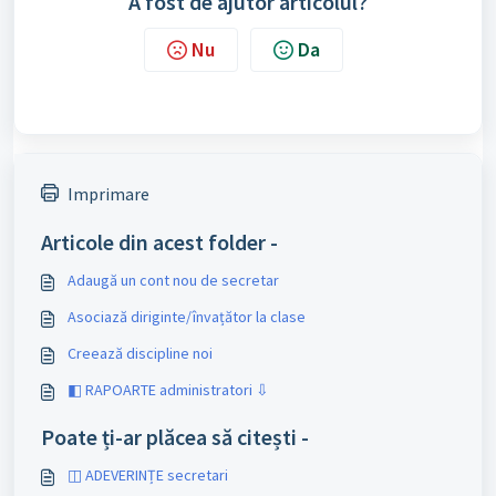
A fost de ajutor articolul?
Nu
Da
Imprimare
Articole din acest folder -
Adaugă un cont nou de secretar
Asociază diriginte/învațător la clase
Creează discipline noi
◧ RAPOARTE administratori ⇩
Poate ți-ar plăcea să citești -
◫ ADEVERINȚE secretari