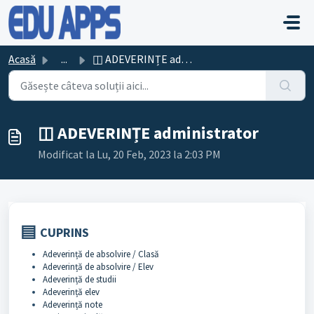
Sari la conținutul principal
Acasă
...
◫ ADEVERINȚE administrator
◫ ADEVERINȚE administrator
Modificat la Lu, 20 Feb, 2023 la 2:03 PM
▤
CUPRINS
Adeverință de absolvire / Clasă
Adeverință de absolvire / Elev
Adeverință de studii
Adeverință elev
Adeverință note