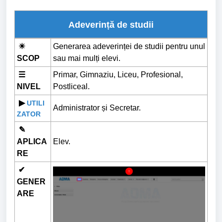
Adeverință de studii
☀
Generarea adeverinței de studii pentru unul
SCOP
sau mai mulți elevi.
☰
Primar, Gimnaziu, Liceu, Profesional,
NIVEL
Postliceal.
▶
UTILI
Administrator și Secretar.
ZATOR
✎
APLICA
Elev.
RE
✔
GENER
ARE