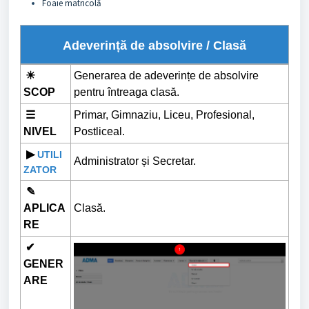
Foaie matricolă
Adeverință de absolvire / Clasă
☀
Generarea de adeverințe de absolvire
SCOP
pentru întreaga clasă.
☰
Primar, Gimnaziu, Liceu, Profesional,
NIVEL
Postliceal.
▶
UTILI
Administrator și Secretar.
ZATOR
✎
APLICA
Clasă.
RE
✔
GENER
ARE