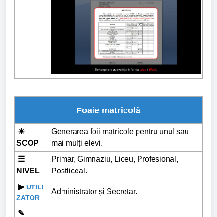
Foaie matricolă
☀
Generarea foii matricole pentru unul sau
SCOP
mai mulți elevi.
☰
Primar, Gimnaziu, Liceu, Profesional,
NIVEL
Postliceal.
▶
UTILI
Administrator și Secretar.
ZATOR
✎