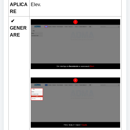
APLICA
Elev.
RE
✔
GENER
ARE