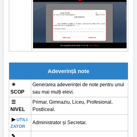
Adeverință note
☀
Generarea adeverinței de note pentru unul
SCOP
sau mai mulți elevi.
☰
Primar, Gimnaziu, Liceu, Profesional,
NIVEL
Postliceal.
▶
UTILI
Administrator și Secretar.
ZATOR
✎