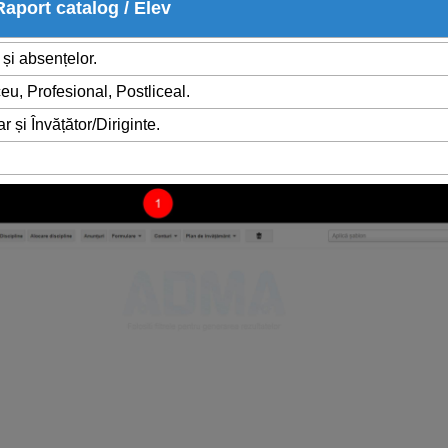
Raport catalog / Elev
 și absențelor.
eu, Profesional, Postliceal.
r și Învățător/Diriginte.