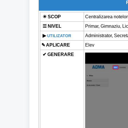
☀ SCOP
Centralizarea notelor
☰ NIVEL
Primar, Gimnaziu, Lic
▶
Administrator, Secreta
UTILIZATOR
✎ APLICARE
Elev
✔ GENERARE