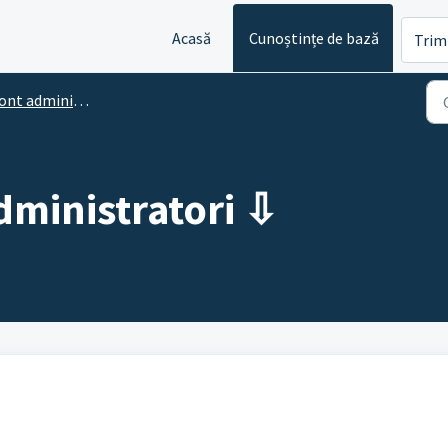
Acasă
Cunoștințe de bază
Trim
nt administrator
ministratori ⇩