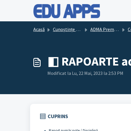
Sari la conținutul principal
Acasă
Cunoștințe de bază
ADMA Premium
Co
◧ RAPOARTE ad
Modificat la Lu, 22 Mai, 2023 la 2:53 PM
▤
CUPRINS
Raport număr note / Disciplină