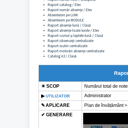
Raport catalog / Elev
Raport număr absențe / Elev
Absenteism pe LUNI
Absenteism pe MODULE
Raport absențe lună / Clasă
Raport absențe toate lunile / Elev
Raport cornul și laptele lună / Clasă
Raport observații centralizate
Raport scutiri centralizate
Raport motivări absențe centralizate
Catalog A3 / Clasă
Rapor
☀ SCOP
Numărul total de note 
Administrator
▶
UTILIZATOR
✎ APLICARE
Plan de învățământ >
✔ GENERARE