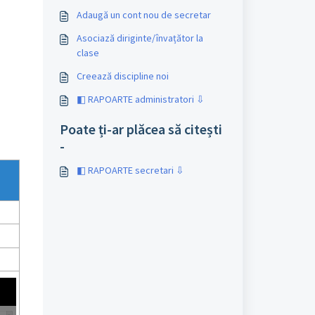
Adaugă un cont nou de secretar
Asociază diriginte/învațător la
clase
Creează discipline noi
◧ RAPOARTE administratori ⇩
Poate ți-ar plăcea să citești
-
◧ RAPOARTE secretari ⇩