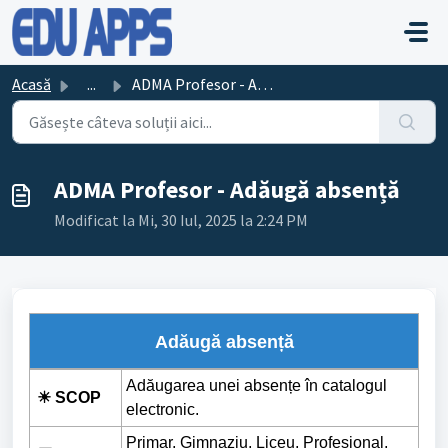
Sari la conținutul principal
Acasă
...
ADMA Profesor - Adăugă absență
ADMA Profesor - Adăugă absență
Modificat la Mi, 30 Iul, 2025 la 2:24 PM
Adăugă absență
Adăugarea unei absențe în catalogul
☀ SCOP
electronic.
Primar, Gimnaziu, Liceu, Profesional,