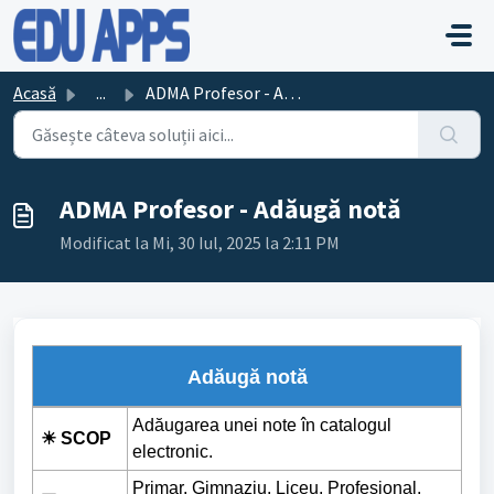
Sari la conținutul principal
Acasă
...
ADMA Profesor - Adăugă notă
ADMA Profesor - Adăugă notă
Modificat la Mi, 30 Iul, 2025 la 2:11 PM
Adăugă notă
Adăugarea unei note în catalogul
☀ SCOP
electronic.
Primar, Gimnaziu, Liceu, Profesional,